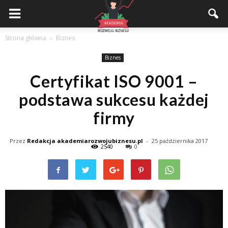
Akademiarozwojubiznesu.pl
Strona główna
Biznes
Biznes
Certyfikat ISO 9001 –
podstawa sukcesu każdej
firmy
Przez
Redakcja akademiarozwojubiznesu.pl
-
25 października 2017
2540
0