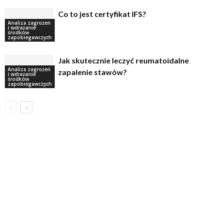
Co to jest certyfikat IFS?
Analiza zagrożeń
i wdrażanie
środków
zapobiegawczych
Jak skutecznie leczyć reumatoidalne
Analiza zagrożeń
zapalenie stawów?
i wdrażanie
środków
zapobiegawczych