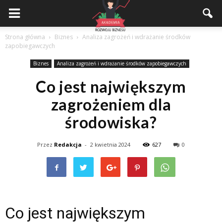
Akademiarozwojubiznesu.pl
Strona główna
Biznes
Analiza zagrożeń i wdrażanie środków
zapobiegawczych
Biznes
Analiza zagrożeń i wdrażanie środków zapobiegawczych
Co jest największym
zagrożeniem dla
środowiska?
Przez
Redakcja
-
2 kwietnia 2024
627
0
Co jest największym