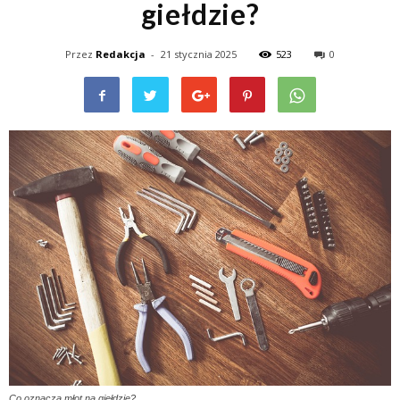
giełdzie?
Przez
Redakcja
-
21 stycznia 2025
523
0
Co oznacza młot na giełdzie?