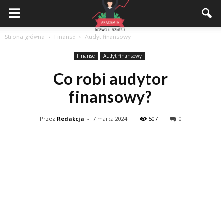
Akademiarozwojubiznesu.pl
Strona główna
Finanse
Audyt finansowy
Finanse
Audyt finansowy
Co robi audytor
finansowy?
Przez
Redakcja
-
7 marca 2024
507
0