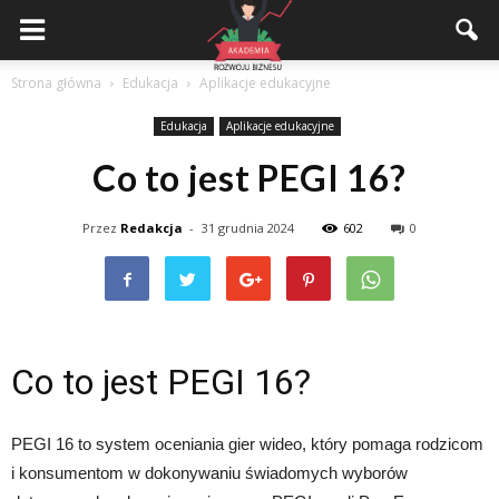
Akademiarozwojubiznesu.pl
Strona główna
Edukacja
Aplikacje edukacyjne
Edukacja
Aplikacje edukacyjne
Co to jest PEGI 16?
Przez
Redakcja
-
31 grudnia 2024
602
0
Co to jest PEGI 16?
PEGI 16 to system oceniania gier wideo, który pomaga rodzicom
i konsumentom w dokonywaniu świadomych wyborów