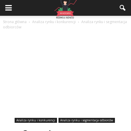
Akademiarozwojubiznesu.pl
Strona główna
Analiza rynku i konkurencji
Analiza rynku i segmentacja
odbiorców
Analiza rynku i konkurencji
Analiza rynku i segmentacja odbiorców