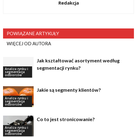
Redakcja
POWIĄZANE ARTYKUŁY
WIĘCEJ OD AUTORA
Jak kształtować asortyment według
segmentacji rynku?
Analiza rynku i
segmentacja
odbiorców
Jakie są segmenty klientów?
Analiza rynku i
segmentacja
odbiorców
Co to jest stronicowanie?
Analiza rynku i
segmentacja
odbiorców