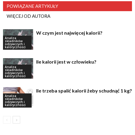
POWIĄZANE ARTYKUŁY
WIĘCEJ OD AUTORA
W czym jest najwięcej kalorii?
Analiza
składników
odżywczych i
kaloryczności
Ile kalorii jest w człowieku?
Analiza
składników
odżywczych i
kaloryczności
Ile trzeba spalić kalorii żeby schudnąć 1 kg?
Analiza
składników
odżywczych i
kaloryczności