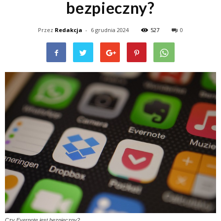
bezpieczny?
Przez
Redakcja
-
6 grudnia 2024
527
0
Czy Evernote jest bezpieczny?