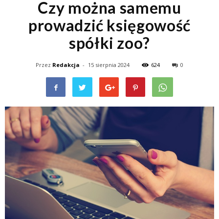
Czy można samemu
prowadzić księgowość
spółki zoo?
Przez
Redakcja
-
15 sierpnia 2024
624
0