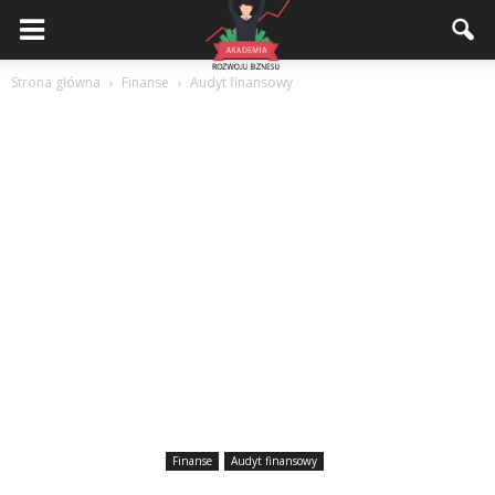
Akademiarozwojubiznesu.pl
Strona główna
Finanse
Audyt finansowy
Finanse
Audyt finansowy