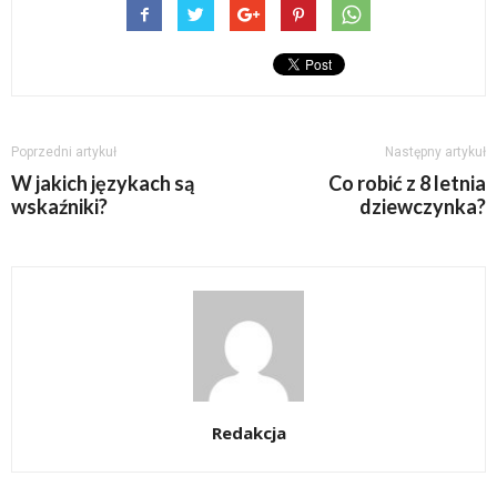
Poprzedni artykuł
Następny artykuł
W jakich językach są
Co robić z 8 letnia
wskaźniki?
dziewczynka?
Redakcja