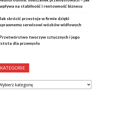
wpływa na stabilność i rentowność biznesu
Jak skrócić przestoje w firmie dzięki
sprawnemu serwisowi wózków widłowych
Przetwórstwo tworzyw sztucznych i jego
istota dla przemysłu
KATEGORIE
tegorie