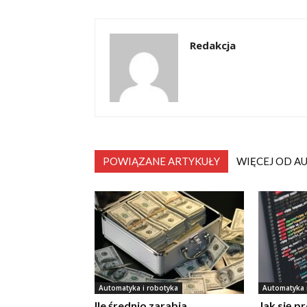
Redakcja
POWIĄZANE ARTYKUŁY
WIĘCEJ OD A
Automatyka i robotyka
Automatyka 
Ile średnio zarabia
Jak się p