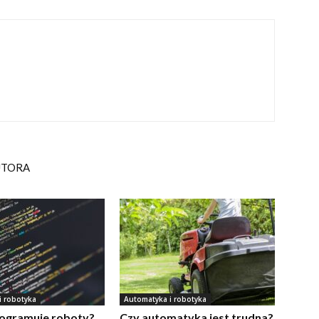
UTORA
i robotyka
Automatyka i robotyka
rogramuje roboty?
Czy automatyka jest trudna?