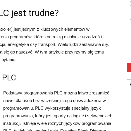
C jest trudne?
oller) jest jednym z kluczowych elementów w
nia programów, które kontrolują działanie urządzeń i
a, energetyka czy transport. Wielu ludzi zastanawia się,
a się go nauczyć. W tym artykule przyjrzymy się temu
 pytanie.
 PLC
Ka
Podstawy programowania PLC można łatwo zrozumieć,
nawet dla osób bez wcześniejszego doświadczenia w
programowaniu. PLC wykorzystuje specjalny język
programowania, który jest oparty na logice i sekwencjach
instrukcji. Istnieje wiele różnych języków programowania
PLC, takich jak Ladder Logic, Function Block Diagram