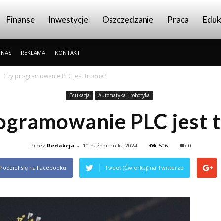
Finanse
Inwestycje
Oszczędzanie
Praca
Eduk
 NAS
REKLAMA
KONTAKT
Czy programowanie PLC jest trudne?
Edukacja
Automatyka i robotyka
ogramowanie PLC jest 
Przez
Redakcja
-
10 października 2024
506
0
Podziel się na Facebooku
Tweet (Ćwierkaj) na Twitterze