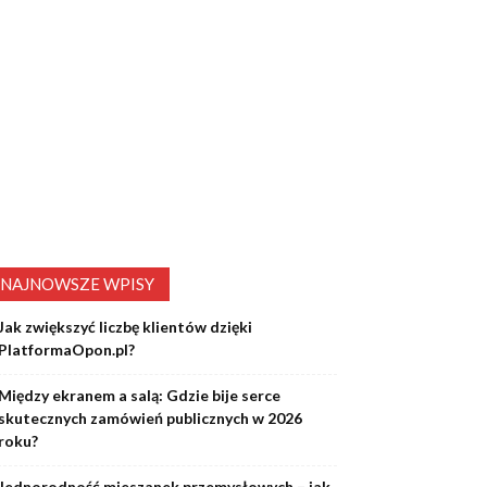
NAJNOWSZE WPISY
Jak zwiększyć liczbę klientów dzięki
PlatformaOpon.pl?
Między ekranem a salą: Gdzie bije serce
skutecznych zamówień publicznych w 2026
roku?
Jednorodność mieszanek przemysłowych – jak