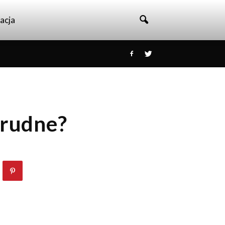
acja
trudne?