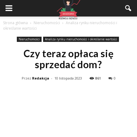
Akademiarozwojubiznesu.pl
Strona główna
Nieruchomości
Analiza rynku nieruchomości i
określanie wartości
Nieruchomości
Analiza rynku nieruchomości i określanie wartości
Czy teraz opłaca się
sprzedać dom?
Przez
Redakcja
-
10 listopada 2023
861
0