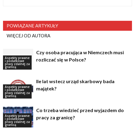
POWIĄZANE ARTYKUŁY
WIĘCEJ OD AUTORA
Czy osoba pracująca w Niemczech musi
Aspekty prawne
rozliczać się w Polsce?
i podatkowe
pracy zdalnej za
granicą
Ile lat wstecz urząd skarbowy bada
Aspekty prawne
majątek?
i podatkowe
pracy zdalnej za
granicą
Co trzeba wiedzieć przed wyjazdem do
Aspekty prawne
pracy za granicę?
i podatkowe
pracy zdalnej za
granicą