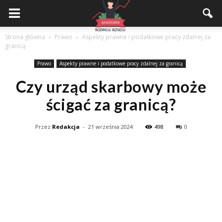
Akademiarozwojubiznesu.pl
Strona główna
Prawo
Aspekty prawne i podatkowe pracy zdalnej za
granicą
Prawo
Aspekty prawne i podatkowe pracy zdalnej za granicą
Czy urząd skarbowy może
ścigać za granicą?
Przez
Redakcja
-
21 września 2024
498
0