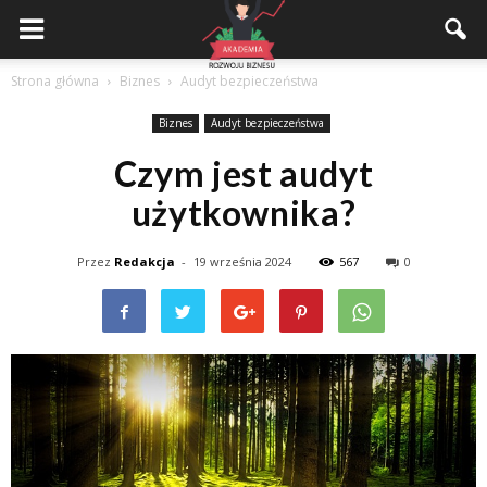
Akademiarozwojubiznesu.pl
Strona główna
Biznes
Audyt bezpieczeństwa
Biznes
Audyt bezpieczeństwa
Czym jest audyt
użytkownika?
Przez
Redakcja
-
19 września 2024
567
0