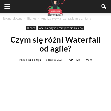
Akademiarozwojubiznesu.pl
Strona główna
Biznes
Analiza ryzyka i zarządzanie zmianą
Biznes
Analiza ryzyka i zarządzanie zmianą
Czym się różni Waterfall
od agile?
Przez
Redakcja
-
6 marca 2024
1429
0