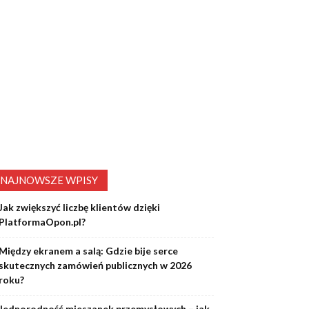
NAJNOWSZE WPISY
Jak zwiększyć liczbę klientów dzięki
PlatformaOpon.pl?
Między ekranem a salą: Gdzie bije serce
skutecznych zamówień publicznych w 2026
roku?
Jednorodność mieszanek przemysłowych – jak