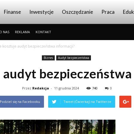
Finanse
Inwestycje
Oszczędzanie
Praca
Eduk
O NAS
REKLAMA
KONTAKT
le kosztuje audyt bezpieczeństwa informacji?
Biznes
Audyt bezpieczeństwa
e audyt bezpieczeństwa
Przez
Redakcja
-
11 grudnia 2024
740
0
Podziel się na Facebooku
Tweet (Ćwierkaj) na Twitterze