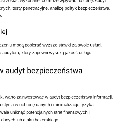
musi zostać wykonane, co może wpływać na cenę. Audyt
h, testy penetracyjne, analizę polityk bezpieczeństwa,
w.
iej
czeniu mogą pobierać wyższe stawki za swoje usługi.
audytora, który zapewni wysoką jakość usługi.
w audyt bezpieczeństwa
ak, warto zainwestować w audyt bezpieczeństwa informacji.
westycja w ochronę danych i minimalizację ryzyka
ala uniknąć potencjalnych strat finansowych i
 danych lub ataku hakerskiego.