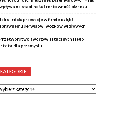
wpływa na stabilność i rentowność biznesu
Jak skrócić przestoje w firmie dzięki
sprawnemu serwisowi wózków widłowych
Przetwórstwo tworzyw sztucznych i jego
istota dla przemysłu
KATEGORIE
tegorie