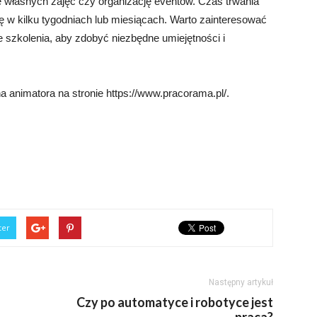
e własnych zajęć czy organizację eventów. Czas trwania
ę w kilku tygodniach lub miesiącach. Warto zainteresować
akie szkolenia, aby zdobyć niezbędne umiejętności i
a animatora na stronie https://www.pracorama.pl/.
ter
Następny artykuł
Czy po automatyce i robotyce jest