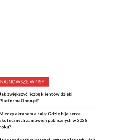
NAJNOWSZE WPISY
Jak zwiększyć liczbę klientów dzięki
PlatformaOpon.pl?
Między ekranem a salą: Gdzie bije serce
skutecznych zamówień publicznych w 2026
roku?
Jednorodność mieszanek przemysłowych – jak