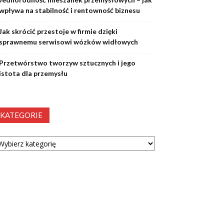
wpływa na stabilność i rentowność biznesu
Jak skrócić przestoje w firmie dzięki
sprawnemu serwisowi wózków widłowych
Przetwórstwo tworzyw sztucznych i jego
istota dla przemysłu
KATEGORIE
tegorie