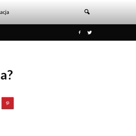
acja
ra?