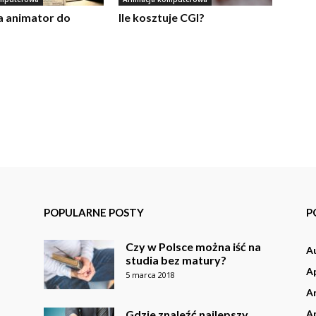
ia animator do
Ile kosztuje CGI?
POPULARNE POSTY
P
Czy w Polsce można iść na
A
studia bez matury?
Ap
5 marca 2018
An
Gdzie znaleźć najlepszy
An