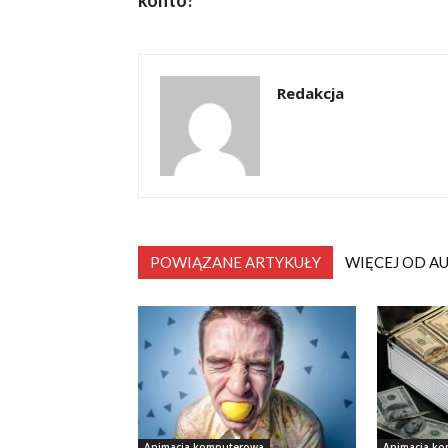
konto?
Redakcja
POWIĄZANE ARTYKUŁY
WIĘCEJ OD A
Animacja komputerowa
Animacja k