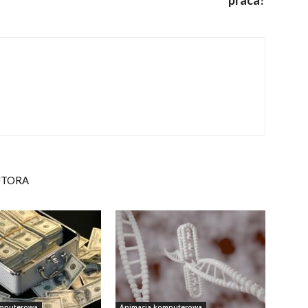
praca?
UTORA
omputerowa
Animacja komputerowa