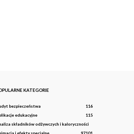
OPULARNE KATEGORIE
udyt bezpieczeństwa
116
likacje edukacyjne
115
aliza składników odżywczych i kaloryczności
imacja i efekty specjalne
97
101