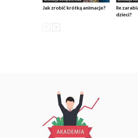
Jak zrobić krótką animacje?
Ile zarab
dzieci?