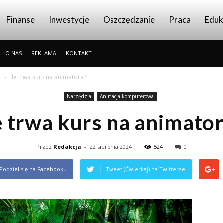
Finanse
Inwestycje
Oszczędzanie
Praca
Eduk
O NAS
REKLAMA
KONTAKT
a
Ile trwa kurs na animatora?
Narzędzia
Animacja komputerowa
e trwa kurs na animato
Przez
Redakcja
-
22 sierpnia 2024
524
0
Podziel się na Facebooku
Tweet (Ćwierkaj) na Twitterze