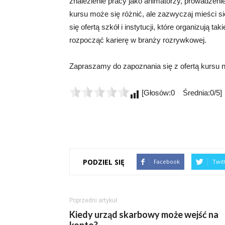
znalezienie pracy jako animatorzy, prowadzeni
kursu może się różnić, ale zazwyczaj mieści si
się ofertą szkół i instytucji, które organizują t
rozpocząć karierę w branży rozrywkowej.
Zapraszamy do zapoznania się z ofertą kursu n
[Głosów:0 Średnia:0/5]
PODZIEL SIĘ
Facebook
Twit
Poprzedni artykuł
Kiedy urząd skarbowy może wejść na