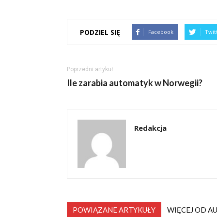
PODZIEL SIĘ
Facebook
Twit
Poprzedni artykuł
Ile zarabia automatyk w Norwegii?
Redakcja
POWIĄZANE ARTYKUŁY
WIĘCEJ OD A