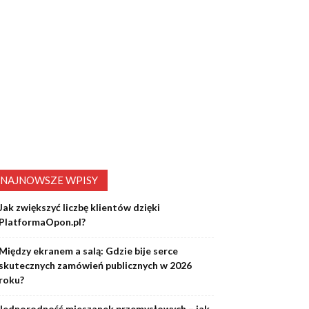
NAJNOWSZE WPISY
Jak zwiększyć liczbę klientów dzięki
PlatformaOpon.pl?
Między ekranem a salą: Gdzie bije serce
skutecznych zamówień publicznych w 2026
roku?
Jednorodność mieszanek przemysłowych – jak