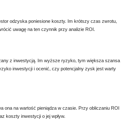
estor odzyska poniesione koszty. Im krótszy czas zwrotu,
zwrócić uwagę na ten czynnik przy analizie ROI.
ązany z inwestycją. Im wyższe ryzyko, tym większa szansa
yzyko inwestycji i ocenić, czy potencjalny zysk jest warty
wa ona na wartość pieniądza w czasie. Przy obliczaniu ROI
az koszty inwestycji o jej wpływ.