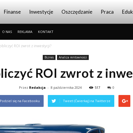
Finanse
Inwestycje
Oszczędzanie
Praca
Eduk
O NAS
REKLAMA
KONTAKT
 obliczyć ROI zwrot z inwestycji?
Biznes
Analiza rentowności
liczyć ROI zwrot z inwe
Przez
Redakcja
-
8 października 2024
517
0
Podziel się na Facebooku
Tweet (Ćwierkaj) na Twitterze