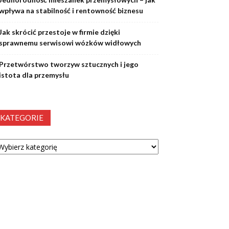
wpływa na stabilność i rentowność biznesu
Jak skrócić przestoje w firmie dzięki
sprawnemu serwisowi wózków widłowych
Przetwórstwo tworzyw sztucznych i jego
istota dla przemysłu
KATEGORIE
tegorie