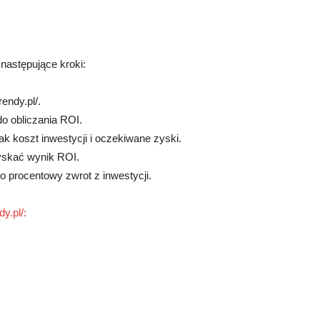
 następujące kroki:
endy.pl/.
do obliczania ROI.
ak koszt inwestycji i oczekiwane zyski.
zyskać wynik ROI.
ko procentowy zwrot z inwestycji.
y.pl/: