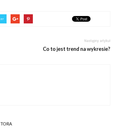
ter
Następny artykuł
Co to jest trend na wykresie?
UTORA