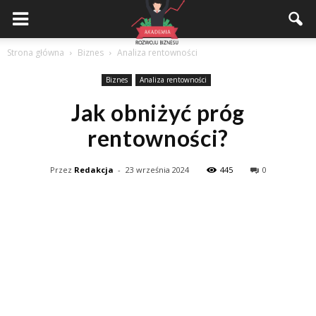
Akademiarozwojubiznesu.pl
Strona główna
Biznes
Analiza rentowności
Biznes
Analiza rentowności
Jak obniżyć próg
rentowności?
Przez
Redakcja
-
23 września 2024
445
0