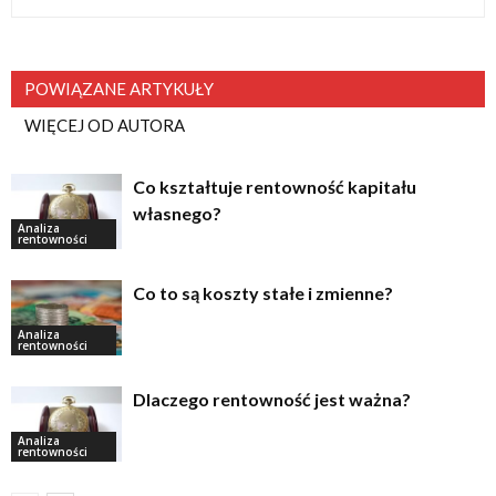
POWIĄZANE ARTYKUŁY
WIĘCEJ OD AUTORA
Co kształtuje rentowność kapitału
własnego?
Analiza
rentowności
Co to są koszty stałe i zmienne?
Analiza
rentowności
Dlaczego rentowność jest ważna?
Analiza
rentowności