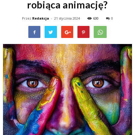
robiąca animację?
Przez
Redakcja
-
21 stycznia 2024
630
0