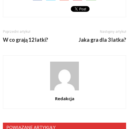
Poprzedni artykuł
Następny artykuł
W co grają 12 latki?
Jaka gra dla 3 latka?
Redakcja
POWIĄZANE ARTYKUŁY