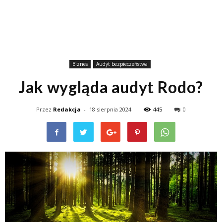
Biznes
Audyt bezpieczeństwa
Jak wygląda audyt Rodo?
Przez
Redakcja
-
18 sierpnia 2024
445
0