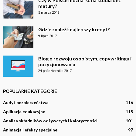
Czy w Polsce można iść na studia bez
matury?
5 marca 2018
Gdzie znaleźć najlepszy kredyt?
9 lipca 2017
Blog o rozwoju osobistym, copywritingu i
pozycjonowaniu
24 października 2017
POPULARNE KATEGORIE
Audyt bezpieczeństwa
116
Aplikacje edukacyjne
115
Analiza składników odżywczych i kaloryczności
101
Animacja i efekty specjalne
97