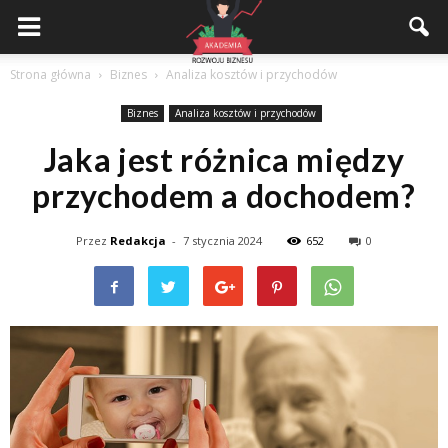
Akademiarozwojubiznesu.pl
Strona główna
Biznes
Analiza kosztów i przychodów
Biznes
Analiza kosztów i przychodów
Jaka jest różnica między
przychodem a dochodem?
Przez
Redakcja
-
7 stycznia 2024
652
0