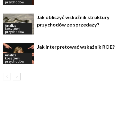
przychodów
Jak obliczyć wskaźnik struktury
przychodów ze sprzedaży?
Analiza
kosztów i
przychodów
Jak interpretować wskaźnik ROE?
Analiza
kosztów i
przychodów