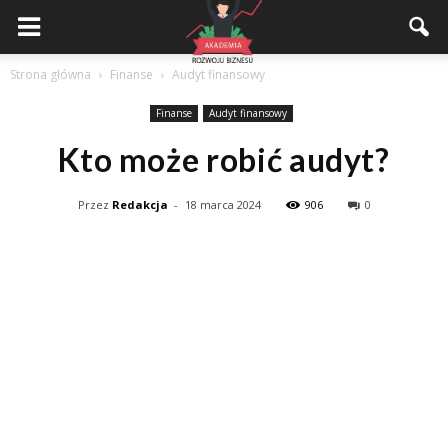
Akademiarozwojubiznesu.pl
Strona główna
Finanse
Audyt finansowy
Finanse
Audyt finansowy
Kto może robić audyt?
Przez
Redakcja
-
18 marca 2024
906
0