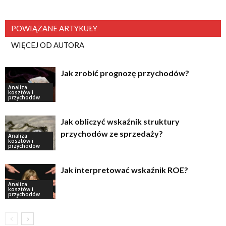
POWIĄZANE ARTYKUŁY
WIĘCEJ OD AUTORA
Jak zrobić prognozę przychodów?
Analiza
kosztów i
przychodów
Jak obliczyć wskaźnik struktury
przychodów ze sprzedaży?
Analiza
kosztów i
przychodów
Jak interpretować wskaźnik ROE?
Analiza
kosztów i
przychodów