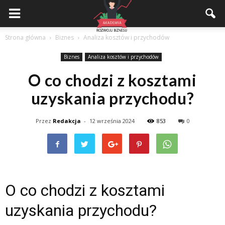
Akademiarozwojubiznesu.pl
Strona główna
Biznes
Analiza kosztów i przychodów
Biznes
Analiza kosztów i przychodów
O co chodzi z kosztami
uzyskania przychodu?
Przez
Redakcja
-
12 września 2024
853
0
O co chodzi z kosztami
uzyskania przychodu?