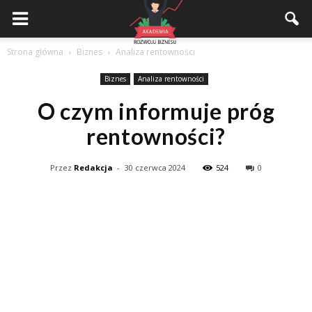
Akademiarozwojubiznesu.pl
Strona główna
Biznes
Analiza rentowności
Biznes
Analiza rentowności
O czym informuje próg
rentowności?
Przez
Redakcja
-
30 czerwca 2024
524
0