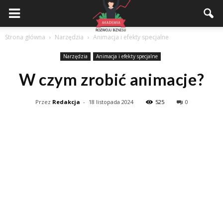
Akademiarozwojubiznesu.pl
Strona główna
Narzędzia
Animacja i efekty specjalne
Narzędzia
Animacja i efekty specjalne
W czym zrobić animacje?
Przez
Redakcja
-
18 listopada 2024
525
0