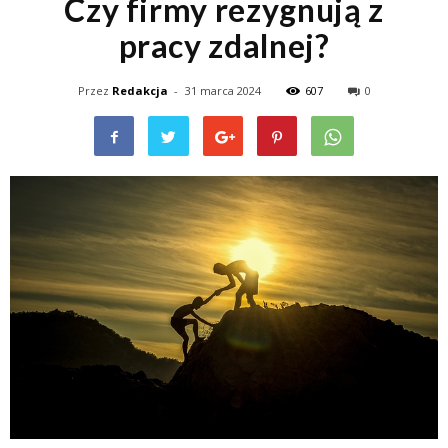
Czy firmy rezygnują z
pracy zdalnej?
Przez
Redakcja
-
31 marca 2024
607
0