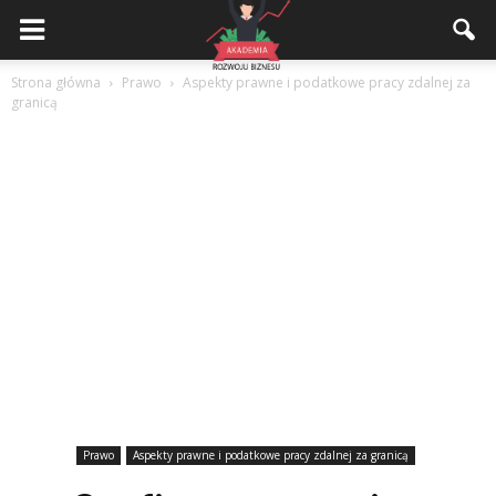
Akademiarozwojubiznesu.pl
Strona główna
Prawo
Aspekty prawne i podatkowe pracy zdalnej za
granicą
Prawo
Aspekty prawne i podatkowe pracy zdalnej za granicą