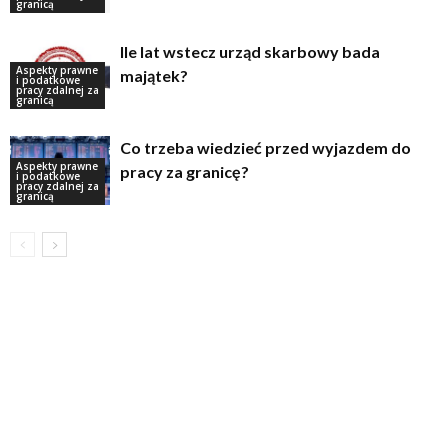
granicą
Ile lat wstecz urząd skarbowy bada
Aspekty prawne
majątek?
i podatkowe
pracy zdalnej za
granicą
Co trzeba wiedzieć przed wyjazdem do
Aspekty prawne
pracy za granicę?
i podatkowe
pracy zdalnej za
granicą