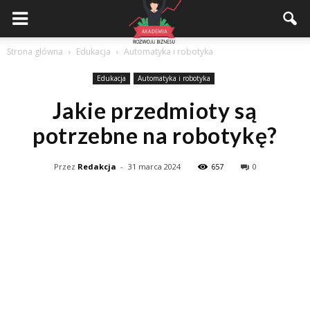
Akademiarozwojubiznesu.pl
Strona główna
Edukacja
Automatyka i robotyka
Edukacja
Automatyka i robotyka
Jakie przedmioty są
potrzebne na robotykę?
Przez
Redakcja
-
31 marca 2024
657
0