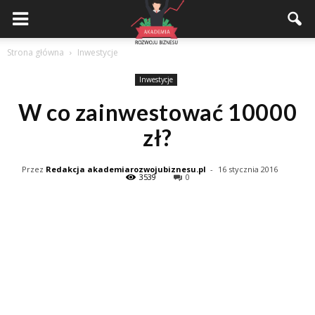
Akademiarozwojubiznesu.pl
Strona główna
Inwestycje
Inwestycje
W co zainwestować 10000
zł?
Przez
Redakcja akademiarozwojubiznesu.pl
-
16 stycznia 2016
3539
0