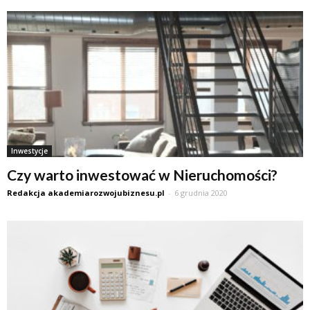
Inwestycje
Czy warto inwestować w Nieruchomości?
Redakcja akademiarozwojubiznesu.pl
-
6 grudnia 2020