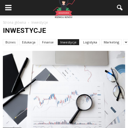
Akademiarozwojubiznesu.pl
Strona główna
Inwestycje
INWESTYCJE
Biznes
Edukacja
Finanse
Inwestycje
Logistyka
Marketing