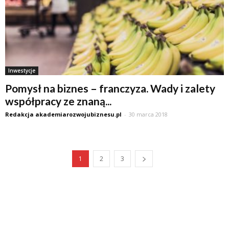
Inwestycje
Pomysł na biznes – franczyza. Wady i zalety
współpracy ze znaną...
Redakcja akademiarozwojubiznesu.pl
-
30 marca 2018
1
2
3